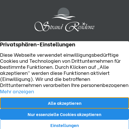
Telefon:
+49 (0) 38371 55506
Strandpromenade 6, D-17449 Karlshagen
Jetzt E-Mail senden
Impressum
AGB
Datenschutz