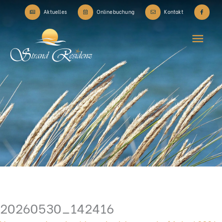
Zum
Aktuelles
Onlinebuchung
Kontakt
Inhalt
Hau
springen
20260530_142416