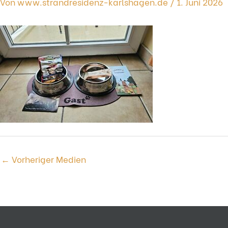
Von
www.strandresidenz-karlshagen.de
/
1. Juni 2026
←
Vorheriger Medien