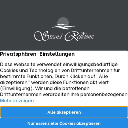
Telefon:
+49 (0) 38371 55506
Strandpromenade 6, D-17449 Karlshagen
Jetzt E-Mail senden