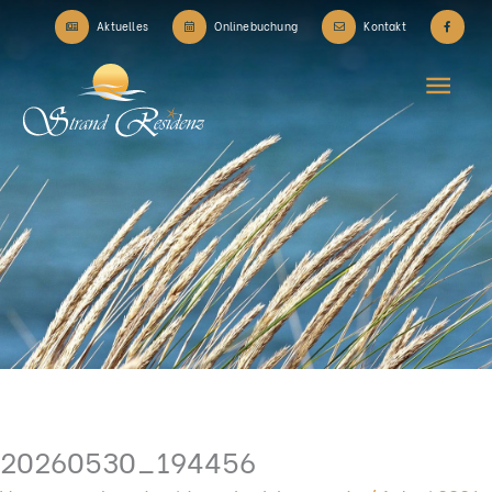
Zum
Aktuelles
Onlinebuchung
Kontakt
Inhalt
Hau
springen
20260530_194456