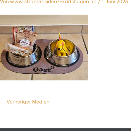
Von
www.strandresidenz-karlshagen.de
/
1. Juni 2026
←
Vorheriger Medien