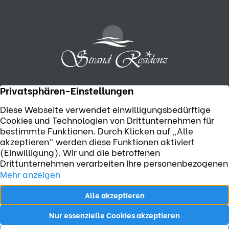
Telefon:
+49 (0) 38371 55506
Strandpromenade 6, D-17449 Karlshagen
Jetzt E-Mail senden