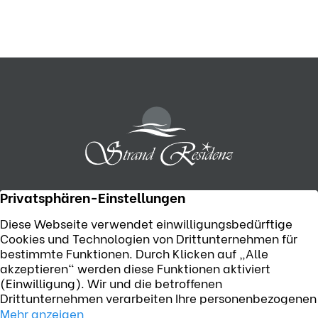
Telefon:
+49 (0) 38371 55506
Strandpromenade 6, D-17449 Karlshagen
Jetzt E-Mail senden